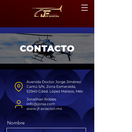
CONTACTO
Avenida Doctor Jorge Jiménez
Cantú S/N, Zona Esmeralda,
52940 Cdad. López Mateos, Méx
Jonathan Robles
Info@jorsa.com
www.jf-aviacion.mx
Nombre