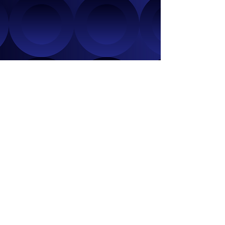
Contacto
Jonathan Robles
Info@jorsa.com
www.jf-aviacion.mx
Avenida Doctor Jorge Jiménez
Cantú S/N, Zona Esmeralda,
52940 Cdad. López Mateos, Méx